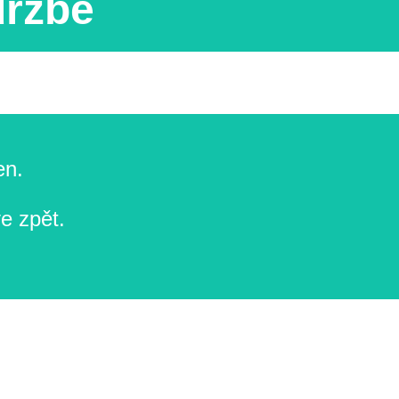
držbě
en.
e zpět.