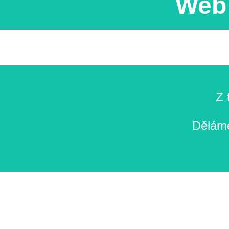
Web 
Z 
Děláme