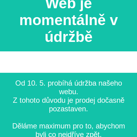
Web je
momentálně v
údržbě
Od 10. 5. probíhá údržba našeho
webu.
Z tohoto důvodu je prodej dočasně
pozastaven.
Děláme maximum pro to, abychom
byli co nejdříve zpět.