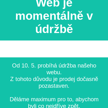
Web je
momentálně v
údržbě
Od 10. 5. probíhá údržba našeho
webu.
Z tohoto důvodu je prodej dočasně
pozastaven.
Děláme maximum pro to, abychom
byli co nejdříve zpět.