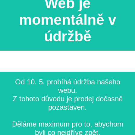
Web je
momentálně v
údržbě
Od 10. 5. probíhá údržba našeho
webu.
Z tohoto důvodu je prodej dočasně
pozastaven.
Děláme maximum pro to, abychom
byli co nejdříve zpět.