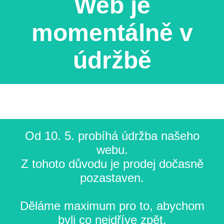
Web je
momentálně v
údržbě
Od 10. 5. probíhá údržba našeho
webu.
Z tohoto důvodu je prodej dočasně
pozastaven.
Děláme maximum pro to, abychom
byli co nejdříve zpět.