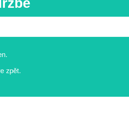
držbě
en.
e zpět.