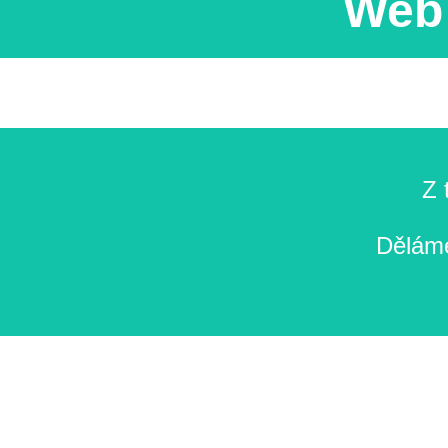
Web 
Z 
Děláme