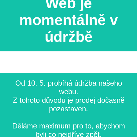
Web je
momentálně v
údržbě
Od 10. 5. probíhá údržba našeho
webu.
Z tohoto důvodu je prodej dočasně
pozastaven.
Děláme maximum pro to, abychom
byli co nejdříve zpět.