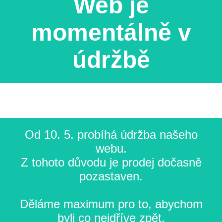
Web je
momentálně v
údržbě
Od 10. 5. probíhá údržba našeho
webu.
Z tohoto důvodu je prodej dočasně
pozastaven.
Děláme maximum pro to, abychom
byli co nejdříve zpět.