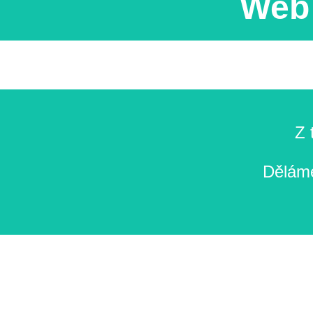
Web 
Z 
Děláme