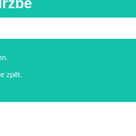
držbě
en.
e zpět.