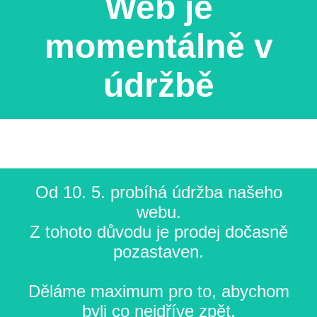
Web je
momentálně v
údržbě
Od 10. 5. probíhá údržba našeho
webu.
Z tohoto důvodu je prodej dočasně
pozastaven.
Děláme maximum pro to, abychom
byli co nejdříve zpět.