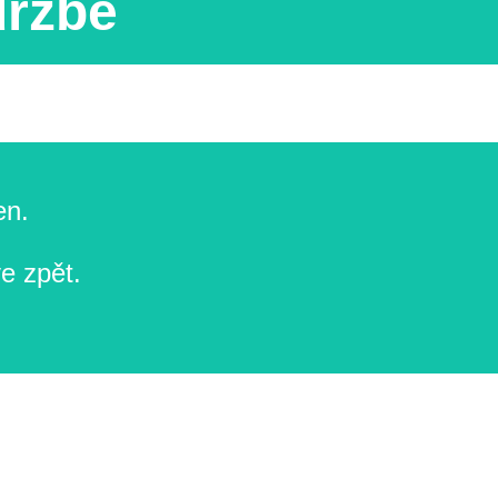
držbě
en.
e zpět.