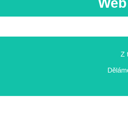
Web 
Z 
Děláme