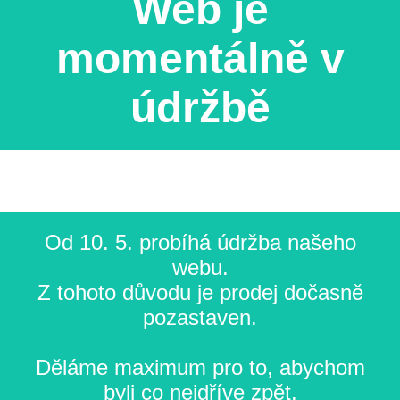
Web je
momentálně v
údržbě
Od 10. 5. probíhá údržba našeho
webu.
Z tohoto důvodu je prodej dočasně
pozastaven.
Děláme maximum pro to, abychom
byli co nejdříve zpět.