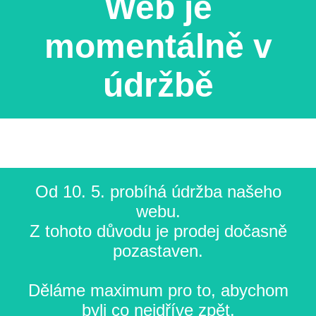
Web je
momentálně v
údržbě
Od 10. 5. probíhá údržba našeho
webu.
Z tohoto důvodu je prodej dočasně
pozastaven.
Děláme maximum pro to, abychom
byli co nejdříve zpět.