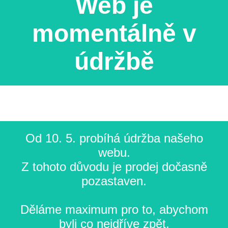
Web je
momentálně v
údržbě
Od 10. 5. probíhá údržba našeho
webu.
Z tohoto důvodu je prodej dočasně
pozastaven.
Děláme maximum pro to, abychom
byli co nejdříve zpět.