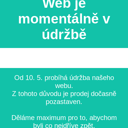
Web je
momentálně v
údržbě
Od 10. 5. probíhá údržba našeho
webu.
Z tohoto důvodu je prodej dočasně
pozastaven.
Děláme maximum pro to, abychom
byli co nejdříve zpět.