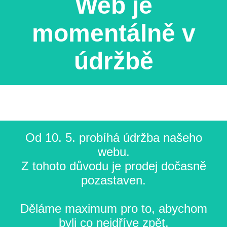
Web je
momentálně v
údržbě
Od 10. 5. probíhá údržba našeho
webu.
Z tohoto důvodu je prodej dočasně
pozastaven.
Děláme maximum pro to, abychom
byli co nejdříve zpět.