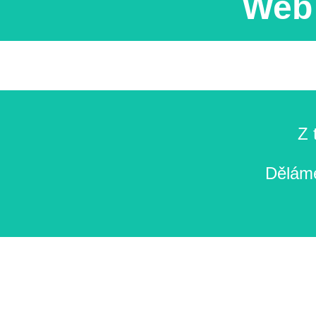
Web 
Z 
Děláme