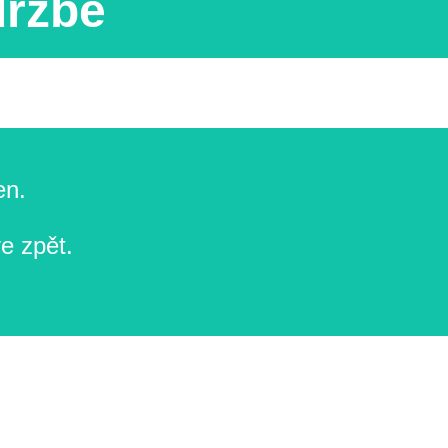
držbě
en.
e zpět.