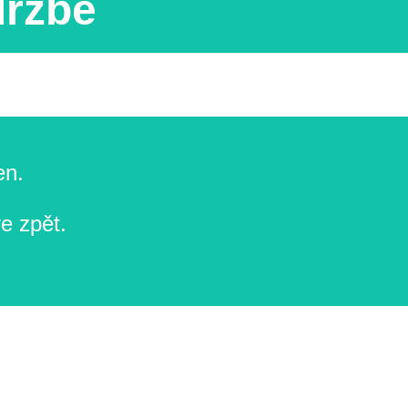
držbě
en.
e zpět.