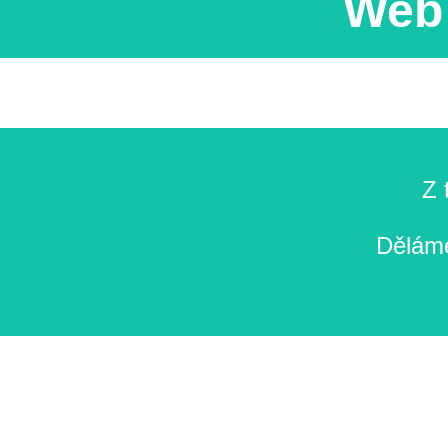
Web 
Z 
Děláme