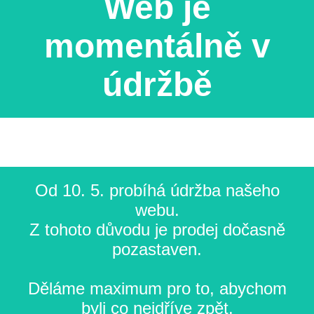
Web je
momentálně v
údržbě
Od 10. 5. probíhá údržba našeho
webu.
Z tohoto důvodu je prodej dočasně
pozastaven.
Děláme maximum pro to, abychom
byli co nejdříve zpět.