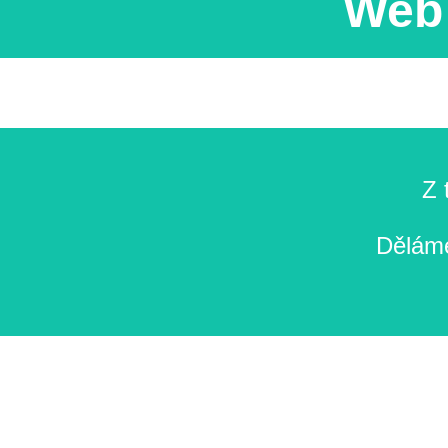
Web 
Z 
Děláme