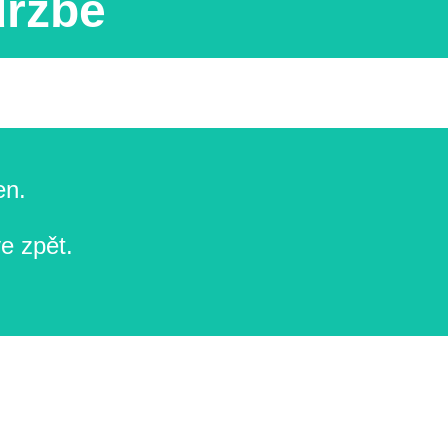
držbě
en.
e zpět.