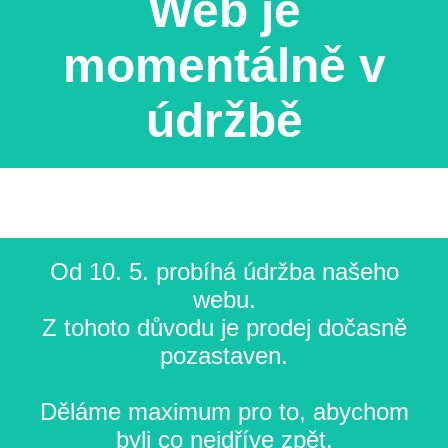
Web je
momentálně v
údržbě
Od 10. 5. probíhá údržba našeho
webu.
Z tohoto důvodu je prodej dočasně
pozastaven.
Děláme maximum pro to, abychom
byli co nejdříve zpět.