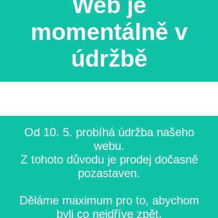
Web je
momentálně v
údržbě
Od 10. 5. probíhá údržba našeho
webu.
Z tohoto důvodu je prodej dočasně
pozastaven.
Děláme maximum pro to, abychom
byli co nejdříve zpět.